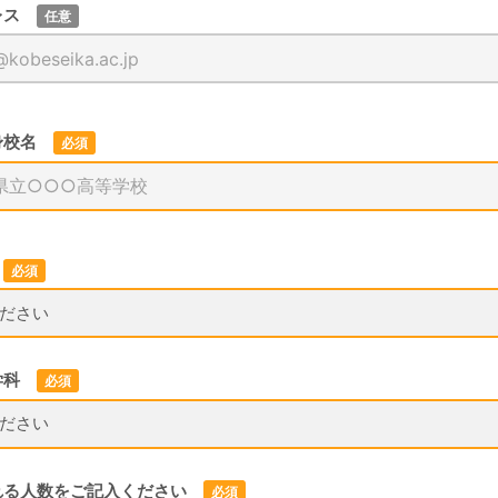
レス
任意
身校名
必須
必須
学科
必須
れる人数をご記入ください
必須