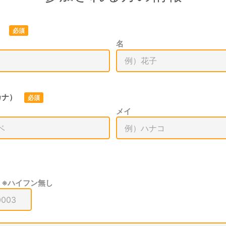
）
必須
名
カナ）
必須
メイ
 ※ハイフン無し