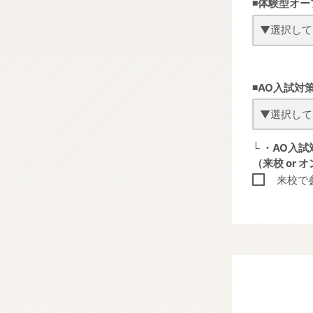
◾️体験型オ
◾️
AO入試対
└ ・AO入
（来校 or 
来校で