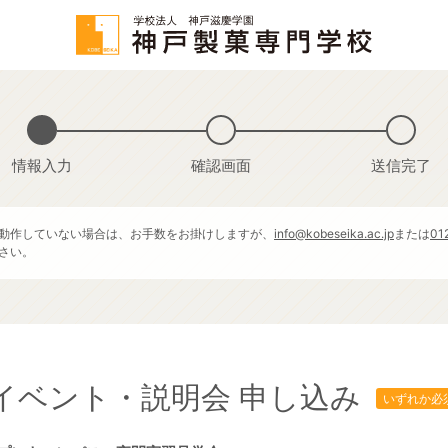
情報入力
確認画面
送信完了
動作していない場合は、お手数をお掛けしますが、
info@kobeseika.ac.jp
または
01
さい。
イベント・説明会 申し込み
いずれか必