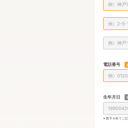
電話番号
生年月日
※ 数字８桁でご