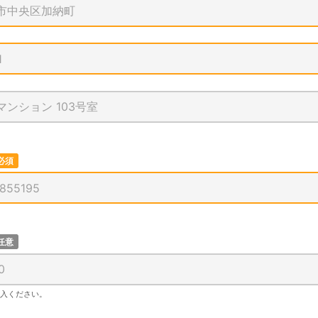
必須
任意
記入ください。