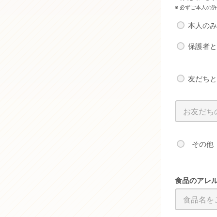
※ 必ずご本人の
本人の
保護者
友だち
その他
食品のアレ