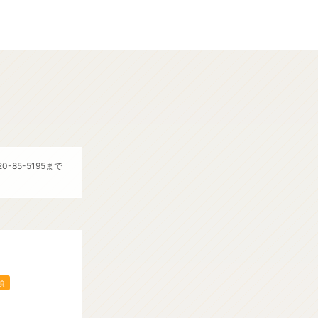
20-85-5195
まで
須